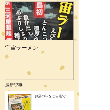
宇宙ラーメン
南種子町トン
最新記事
お店の味をご自宅で