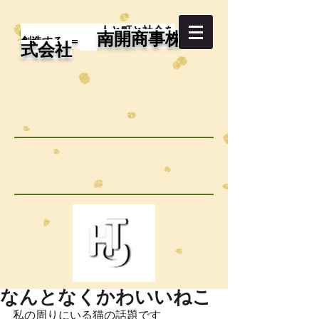
＝ 人と町と社会を
南開商事株
創造する ＝
式会社
なんとなくかわいいねこ
私の周りにいる猫の話題です