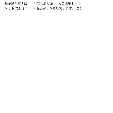
宇宙ラーメン
種子島と言えば 「宇宙に近い島」 人口衛星 H－Ⅱロ
ケット でしょ！！ 町も広がりを見せています。 全国
からのサーファーや観光客の目玉になっています。 店
主が腕をふるうメニューには７年以上の積み重ねた味
わいが・・・ 深みを感じました。...
特集記事