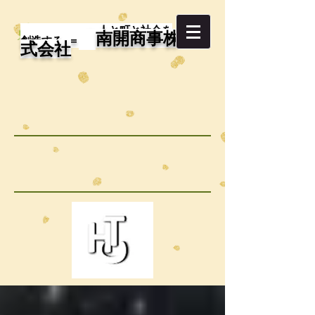
＝ 人と町と社会を
南開商事株
創造する ＝
式会社